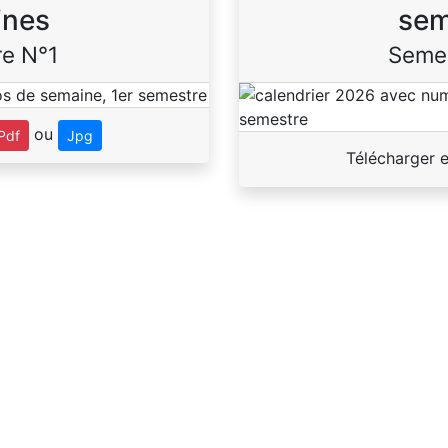
ines
sem
e N°1
Seme
ou
Pdf
Jpg
Télécharger 