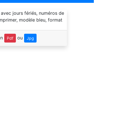
en
ou
Pdf
Jpg