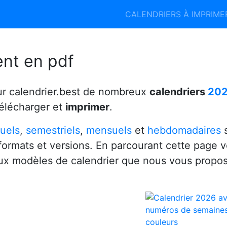
Calendrier 2026
Calendrier 2027
CALENDRIERS À IMPRIM
6
ent en pdf
ur calendrier.best de nombreux
calendriers
20
télécharger et
imprimer
.
uels
,
semestriels
,
mensuels
et
hebdomadaires
s
 formats et versions. En parcourant cette page 
x modèles de calendrier que nous vous propo