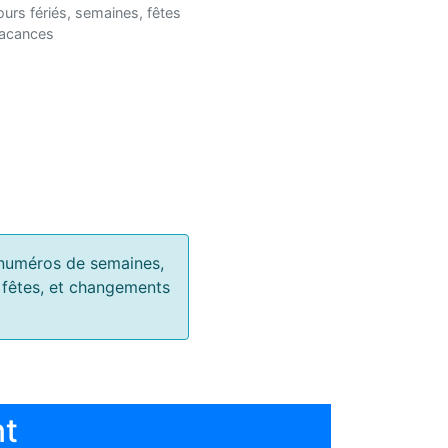
ours fériés, semaines, fêtes
vacances
s, numéros de semaines,
, fêtes, et changements
nt