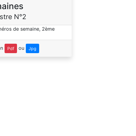
aines
stre N°2
en
ou
Pdf
Jpg