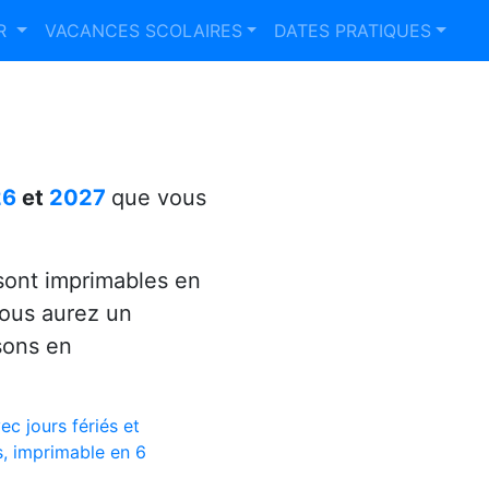
ER
VACANCES SCOLAIRES
DATES PRATIQUES
26
et
2027
que vous
ont imprimables en
vous aurez un
sons en