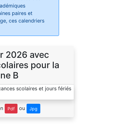
académiques
ines paires et
e, ces calendriers
r 2026 avec
laires pour la
ne B
en
ou
Pdf
Jpg