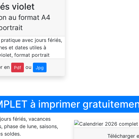
iés violet
on au format A4
portrait
er en
ou
Pdf
Jpg
PLET à imprimer gratuitemen
 jours fériés, vacances
, phase de lune, saisons,
s soldes.
Télécharger 