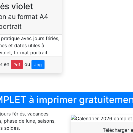
iés violet
on au format A4
portrait
er en
ou
Pdf
Jpg
PLET à imprimer gratuitemen
 jours fériés, vacances
, phase de lune, saisons,
s soldes.
Télécharger 