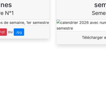
ines
sem
e N°1
Seme
ou
Pdf
Jpg
Télécharger 