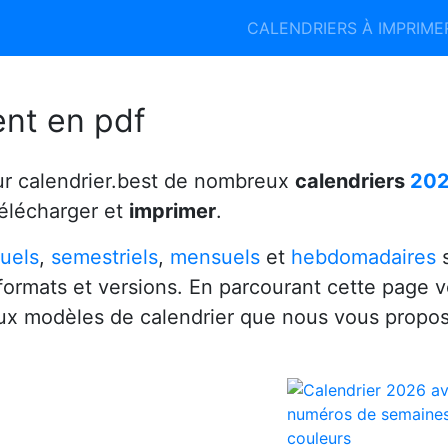
Calendrier 2026
Calendrier 2027
CALENDRIERS À IMPRIM
6
ent en pdf
ur calendrier.best de nombreux
calendriers
20
télécharger et
imprimer
.
uels
,
semestriels
,
mensuels
et
hebdomadaires
s
 formats et versions. En parcourant cette page 
x modèles de calendrier que nous vous propo