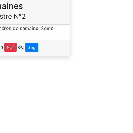
aines
stre N°2
en
ou
Pdf
Jpg