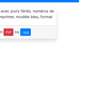
en
ou
Pdf
Jpg