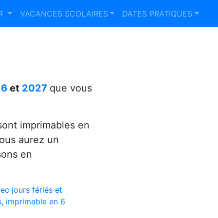
ER
VACANCES SCOLAIRES
DATES PRATIQUES
26
et
2027
que vous
ont imprimables en
vous aurez un
sons en