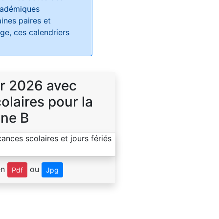
académiques
ines paires et
e, ces calendriers
r 2026 avec
laires pour la
ne B
en
ou
Pdf
Jpg