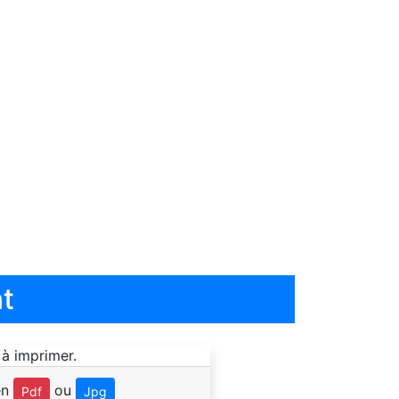
t
en
ou
Pdf
Jpg