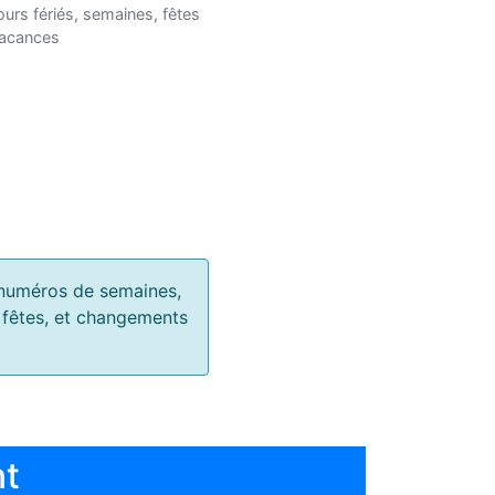
ours fériés, semaines, fêtes
vacances
s, numéros de semaines,
, fêtes, et changements
nt