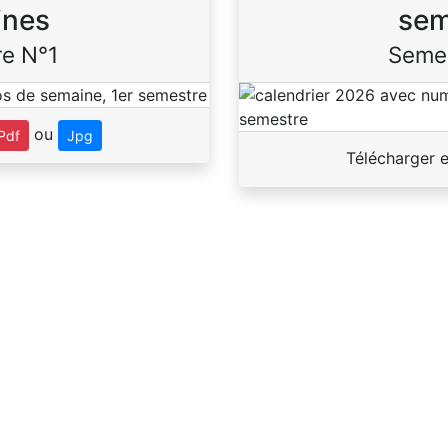
ines
sem
e N°1
Seme
ou
Pdf
Jpg
Télécharger 