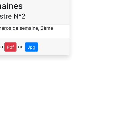
aines
stre N°2
en
ou
Pdf
Jpg