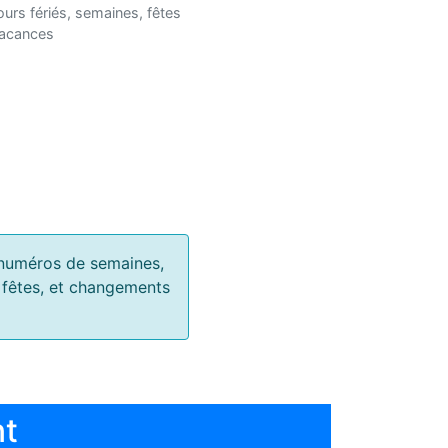
ours fériés, semaines, fêtes
vacances
s, numéros de semaines,
, fêtes, et changements
nt