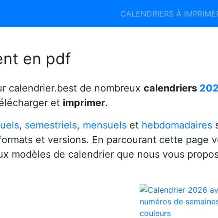
Calendrier 2026
Calendrier 2027
CALENDRIERS À IMPRIM
6
ent en pdf
ur calendrier.best de nombreux
calendriers
20
télécharger et
imprimer
.
uels
,
semestriels
,
mensuels
et
hebdomadaires
s
 formats et versions. En parcourant cette page 
x modèles de calendrier que nous vous propo