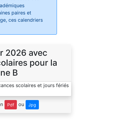
académiques
ines paires et
e, ces calendriers
r 2026 avec
laires pour la
ne B
en
ou
Pdf
Jpg