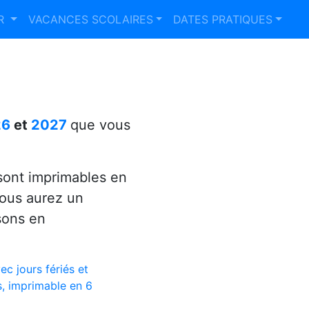
ER
VACANCES SCOLAIRES
DATES PRATIQUES
26
et
2027
que vous
ont imprimables en
vous aurez un
sons en