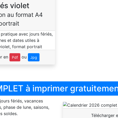
iés violet
on au format A4
portrait
er en
ou
Pdf
Jpg
PLET à imprimer gratuitemen
 jours fériés, vacances
, phase de lune, saisons,
s soldes.
Télécharger 