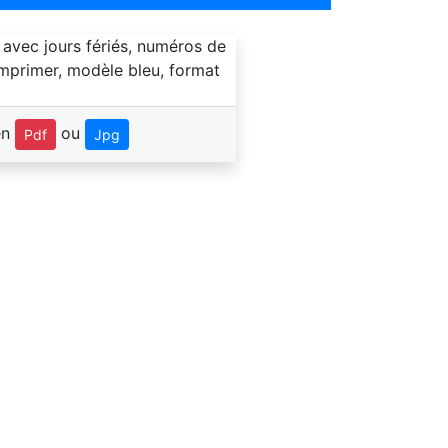
en
ou
Pdf
Jpg