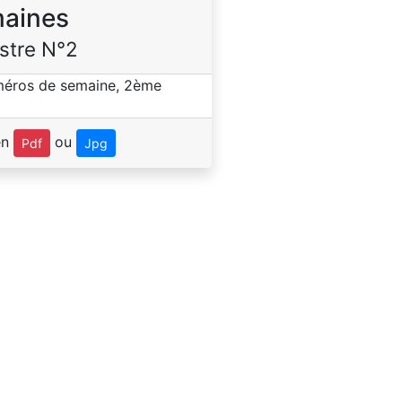
aines
stre N°2
en
ou
Pdf
Jpg