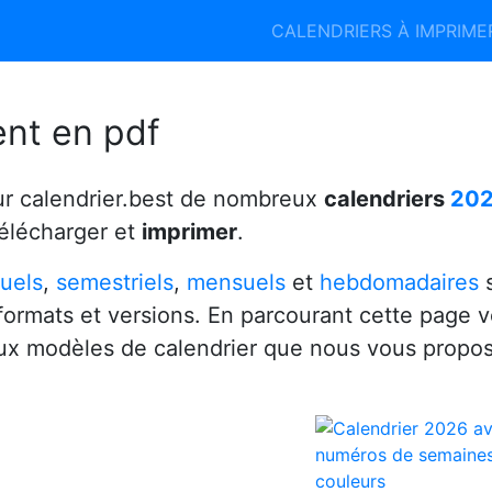
Calendrier 2026
Calendrier 2027
CALENDRIERS À IMPRIM
6
ent en pdf
ur calendrier.best de nombreux
calendriers
20
télécharger et
imprimer
.
uels
,
semestriels
,
mensuels
et
hebdomadaires
s
 formats et versions. En parcourant cette page 
x modèles de calendrier que nous vous propo