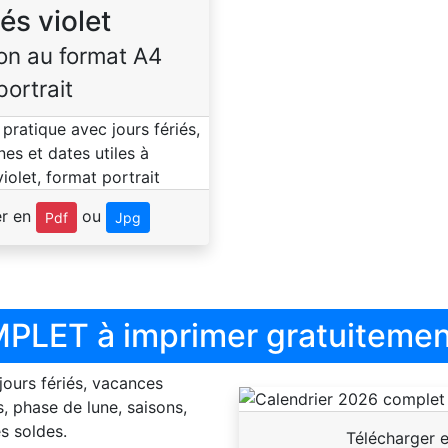
iés violet
on au format A4
portrait
er en
ou
Pdf
Jpg
PLET à imprimer gratuitemen
 jours fériés, vacances
, phase de lune, saisons,
s soldes.
Télécharger 