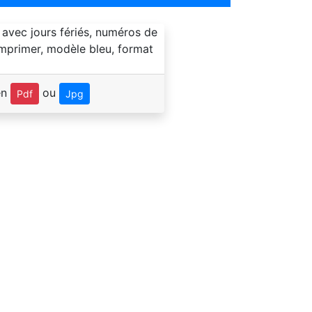
en
ou
Pdf
Jpg