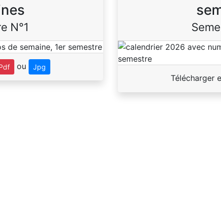
ines
sem
e N°1
Seme
ou
Pdf
Jpg
Télécharger 