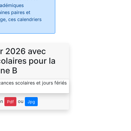
académiques
ines paires et
e, ces calendriers
r 2026 avec
laires pour la
ne B
en
ou
Pdf
Jpg