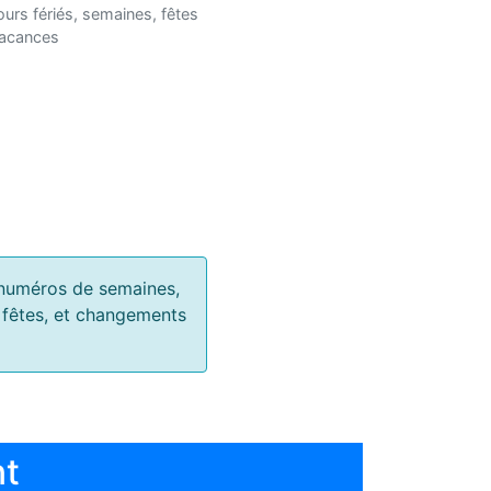
ours fériés, semaines, fêtes
vacances
s, numéros de semaines,
, fêtes, et changements
nt