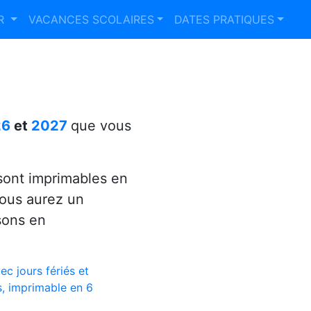
ER
VACANCES SCOLAIRES
DATES PRATIQUES
26
et
2027
que vous
ont imprimables en
vous aurez un
sons en