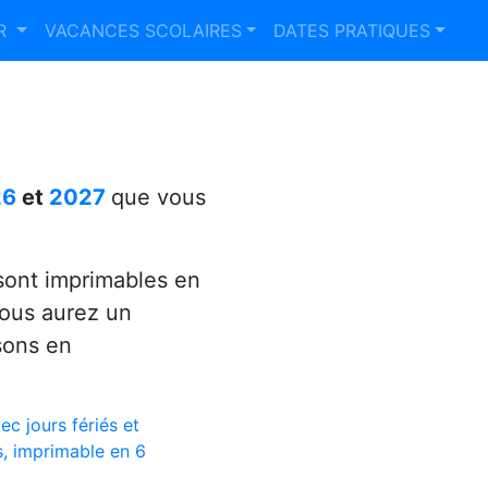
ER
VACANCES SCOLAIRES
DATES PRATIQUES
26
et
2027
que vous
ont imprimables en
vous aurez un
sons en