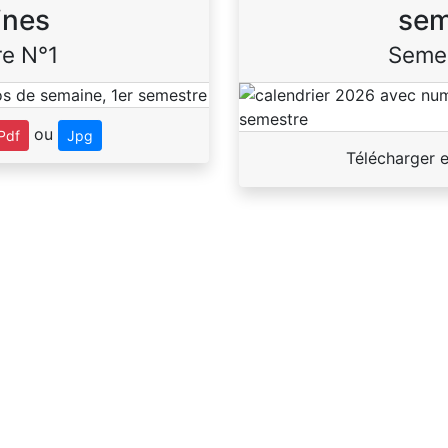
ines
sem
e N°1
Seme
ou
Pdf
Jpg
Télécharger 