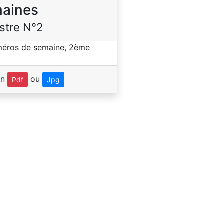
aines
stre N°2
en
ou
Pdf
Jpg