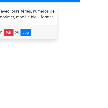
en
ou
Pdf
Jpg