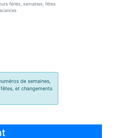
ours fériés, semaines, fêtes
vacances
s, numéros de semaines,
, fêtes, et changements
nt