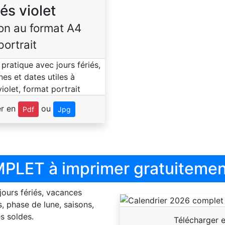
iés violet
on au format A4
portrait
er en
ou
Pdf
Jpg
PLET à imprimer gratuitemen
 jours fériés, vacances
, phase de lune, saisons,
s soldes.
Télécharger 