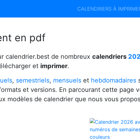
Calendrier 2026
Calendrier 2027
CALENDRIERS À IMPRIM
6
ent en pdf
ur calendrier.best de nombreux
calendriers
20
télécharger et
imprimer
.
uels
,
semestriels
,
mensuels
et
hebdomadaires
s
 formats et versions. En parcourant cette page 
x modèles de calendrier que nous vous propo