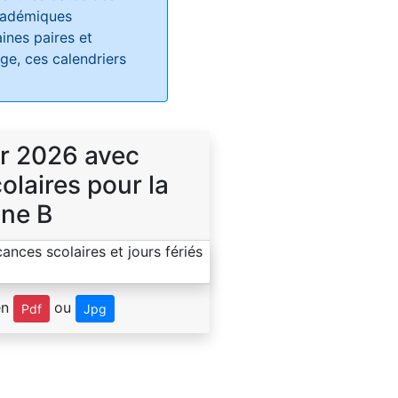
académiques
ines paires et
e, ces calendriers
r 2026 avec
laires pour la
ne B
en
ou
Pdf
Jpg