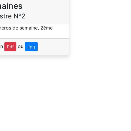
aines
stre N°2
en
ou
Pdf
Jpg