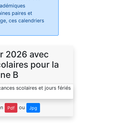
académiques
ines paires et
e, ces calendriers
r 2026 avec
laires pour la
ne B
en
ou
Pdf
Jpg