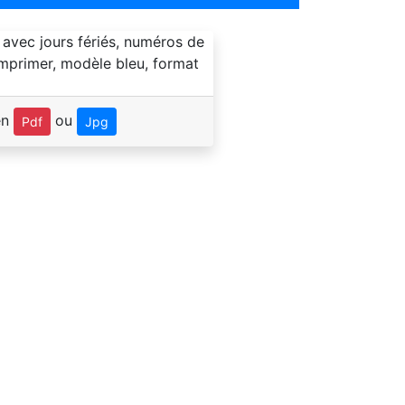
en
ou
Pdf
Jpg