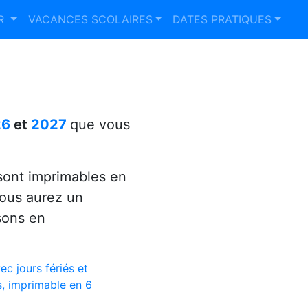
ER
VACANCES SCOLAIRES
DATES PRATIQUES
26
et
2027
que vous
ont imprimables en
vous aurez un
sons en