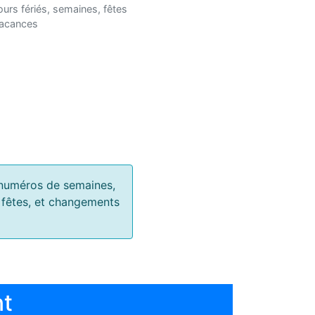
ours fériés, semaines, fêtes
vacances
s, numéros de semaines,
, fêtes, et changements
nt