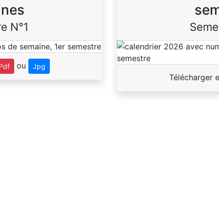
ines
sem
e N°1
Seme
ou
Pdf
Jpg
Télécharger 