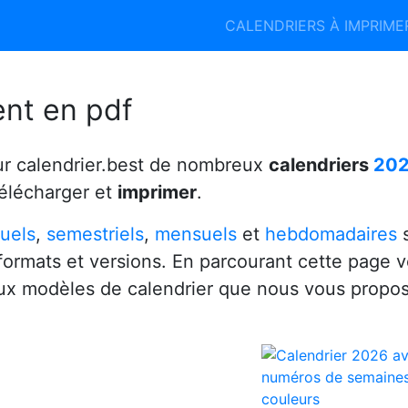
Calendrier 2026
Calendrier 2027
CALENDRIERS À IMPRIM
6
ent en pdf
ur calendrier.best de nombreux
calendriers
20
télécharger et
imprimer
.
uels
,
semestriels
,
mensuels
et
hebdomadaires
s
 formats et versions. En parcourant cette page 
x modèles de calendrier que nous vous propo