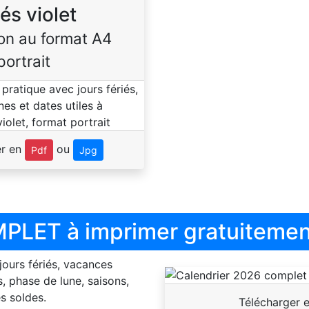
iés violet
on au format A4
portrait
er en
ou
Pdf
Jpg
PLET à imprimer gratuitemen
 jours fériés, vacances
, phase de lune, saisons,
s soldes.
Télécharger 